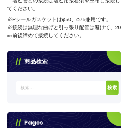
塩ビ管との接続は塩ビ用接着剤を塗布し接続し
てください。
※Pシールガスケットはφ50、φ75兼用です。
※接続は無理な曲げと引っ張り配管は避けて、20
㎜前後締めて接続してください。
商品検索
検
索:
Pages