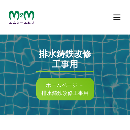
コ
ン
テ
ン
ツ
へ
ス
排水鋳鉄改修
キ
工事用
ッ
プ
ホームページ
-
排水鋳鉄改修工事用